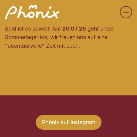
Menü
Bald ist es soweit! Am
20.07.26
geht unser
Sommerlager los, wir freuen uns auf eine
"abentuervolle" Zeit mit euch.
Phönix auf Instagram